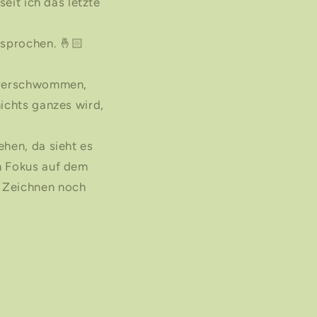
seit ich das letzte
rsprochen. 🤞🏻
o verschwommen,
ichts ganzes wird,
ehen, da sieht es
en Fokus auf dem
m Zeichnen noch