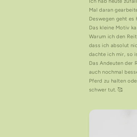
Ich hab heute zufäl
Mal daran gearbeite
Deswegen geht es he
Das kleine Motiv ka
Warum ich den Reit
dass ich absolut ni
dachte ich mir, so i
Das Andeuten der Re
auch nochmal besse
Pferd zu halten od
schwer tut. 🥰