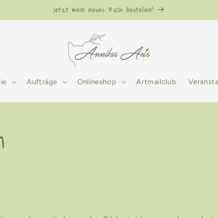
Jetzt mein neues Buch bestellen!
rie
Aufträge
Onlineshop
Artmailclub
Veranst
n