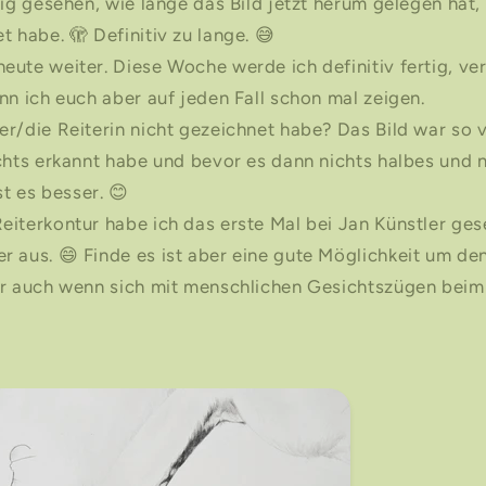
lig gesehen, wie lange das Bild jetzt herum gelegen hat, 
t habe. 🫣 Definitiv zu lange. 😅
ute weiter. Diese Woche werde ich definitiv fertig, ve
nn ich euch aber auf jeden Fall schon mal zeigen.
er/die Reiterin nicht gezeichnet habe? Das Bild war s
chts erkannt habe und bevor es dann nichts halbes und n
st es besser. 😊
iterkontur habe ich das erste Mal bei Jan Künstler ges
r aus. 😄 Finde es ist aber eine gute Möglichkeit um d
er auch wenn sich mit menschlichen Gesichtszügen bei