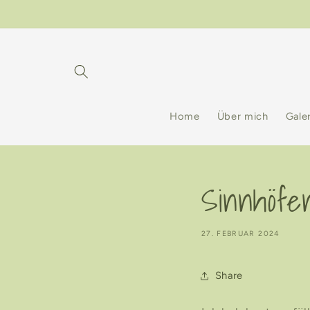
Direkt
zum
Inhalt
Home
Über mich
Gale
Sinnhöfe
27. FEBRUAR 2024
Share