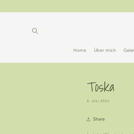
Direkt
zum
Inhalt
Home
Über mich
Gale
Toska
6. JULI 2022
Share