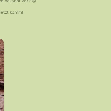
h bekannt vor?
😁
 jetzt kommt