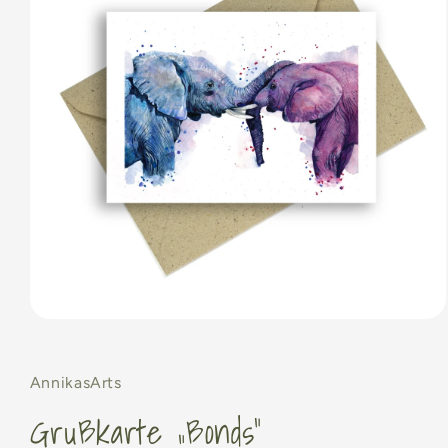
Medien
1
in
Modal
AnnikasArts
öffnen
Grußkarte „Bonds“