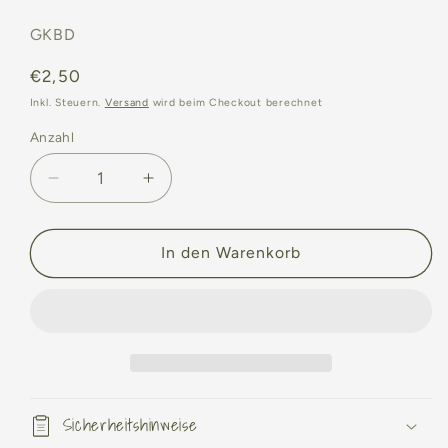
SKU:
GKBD
Normaler
€2,50
Preis
Inkl. Steuern.
Versand
wird beim Checkout berechnet
Anzahl
Anzahl
Verringere
Erhöhe
die
die
Menge
Menge
für
für
In den Warenkorb
Grußkarte
Grußkarte
„Bonds“
„Bonds“
Sicherheitshinweise