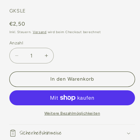
SKU:
GKSLE
Normaler
€2,50
Preis
Inkl. Steuern.
Versand
wird beim Checkout berechnet
Anzahl
Anzahl
Verringere
Erhöhe
die
die
Menge
Menge
für
für
In den Warenkorb
Grußkarte
Grußkarte
„Elowen&quot;
„Elowen&quot;
Weitere Bezahlmöglichkeiten
Sicherheitshinweise