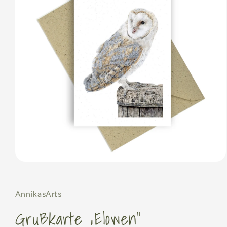
Medien
1
in
Modal
AnnikasArts
öffnen
Grußkarte „Elowen"