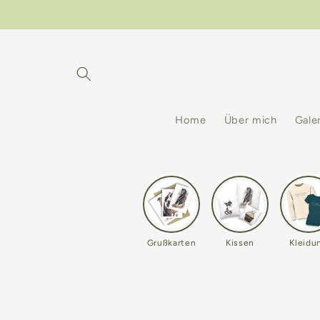
Direkt
zum
Inhalt
Home
Über mich
Gale
Grußkarten
Kissen
Kleidu