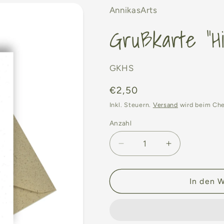
AnnikasArts
Grußkarte "Hi
SKU:
GKHS
Normaler
€2,50
Preis
Inkl. Steuern.
Versand
wird beim Ch
Anzahl
Anzahl
Verringere
Erhöhe
die
die
Menge
Menge
für
für
In den 
Grußkarte
Grußkarte
&quot;Highland
&quot;Highl
Serenity“
Serenity“