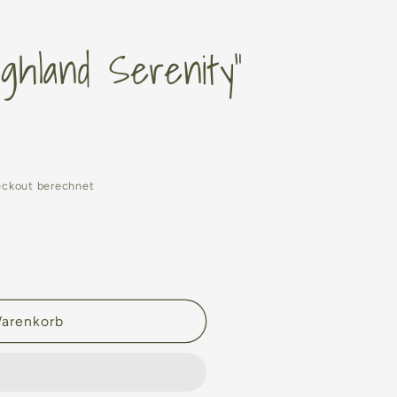
ghland Serenity“
eckout berechnet
Warenkorb
and